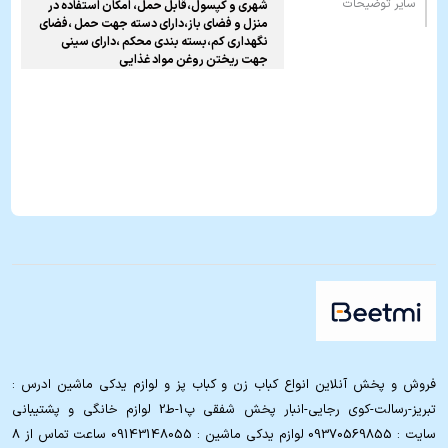
سایر توضیحات
شهری و کپسول،قابل حمل، امکان استفاده در
منزل و فضای باز،دارای دسته جهت حمل ،فضای
نگهداری کم،بسته بندی محکم ،دارای سینی
جهت ریختن روغن مواد غذایی
فروش و پخش آنلاین انواع کباب زن و کباب پز و لوازم یدکی ماشین ادرس :
تبریز-رسالت-کوی رجایی-انبار پخش شفقی پ1-ط2 لوازم خانگی و پشتیبانی
سایت : 09370569855 لوازم یدکی ماشین : 09143148055 ساعت تماس از 8