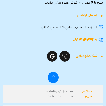
صبح تا 4 عصر برای فروش عمده تماس بگیرید
راه های ارتباطی
تبریز-رسالت-کوی رجایی-انبار پخش شفقی
09141144438
شبکات اجتماعی
دسترسی
محصول
درباره
تماس
سریع
ها
ما
با ما