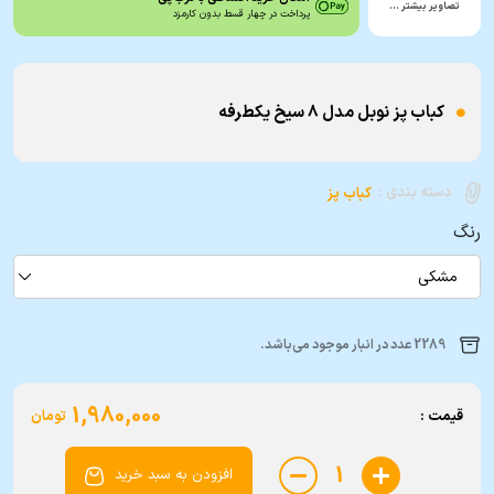
تصاویر بیشتر …
پرداخت در چهار قسط بدون کارمزد
کباب پز نوبل مدل 8 سیخ یکطرفه
دسته بندی :
کباب پز
رنگ
مشکی
2289 عدد در انبار موجود می‌باشد.
1,980,000
قیمت :
تومان
1
افزودن به سبد خرید